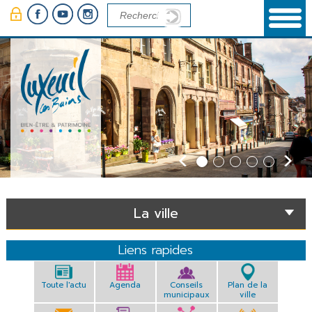
Panneau de gestion des cookies
La ville
Liens rapides
Toute l'actu
Agenda
Conseils
Plan de la
municipaux
ville