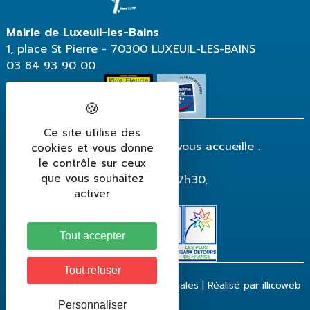
Mairie de Luxeuil-les-Bains
1, place St Pierre - 70300 LUXEUIL-LES-BAINS
03 84 93 90 00
Ce site utilise des
La mairie de Luxeuil-les-Bains vous accueille :
cookies et vous donne
du lundi au vendredi
le contrôle sur ceux
que vous souhaitez
de 8h30 à 12h et de 13h30 à 17h30,
activer
fermeture le vendredi à 17h.
Tout accepter
Tout refuser
Contact
|
Plan du site
|
Mentions légales
|
Réalisé par illicoweb
Personnaliser