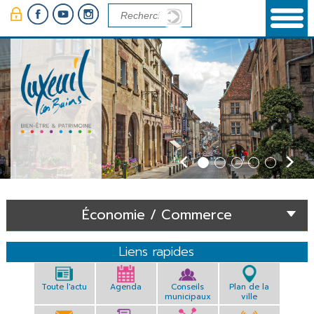
Panneau de gestion des cookies
Économie / Commerce
Liens rapides
Toute l'actu
Agenda
Conseils
Plan de la
municipaux
ville