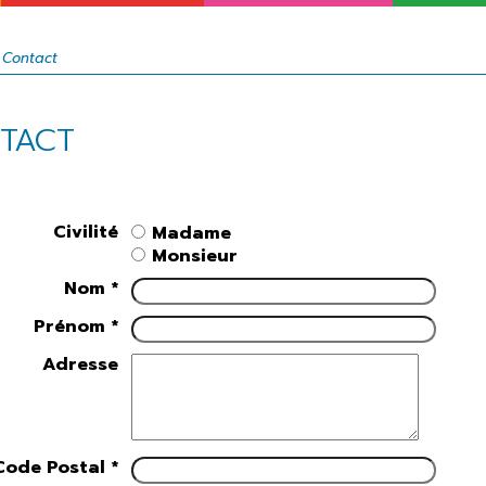
Projets de
Rendez-vous
Jeunesse
développement
annuels
>
Sport
Contact
L'intercommunalité
Cinéma
Le commerce
Patrimoine
TACT
Bibliothèque
municipale
Musées
Civilité
Madame
Agenda
Monsieur
Nom *
Jumelages
Prénom *
Adresse
Code Postal *