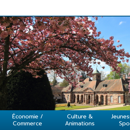
1
2
3
4
5
Économie /
Culture &
Jeunes
Commerce
Animations
Spo