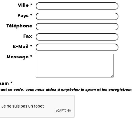
Ville *
Pays *
Téléphone
Fax
E-Mail *
Message *
pam *
sant ce code, vous nous aidez à empêcher le spam et les enregistreme