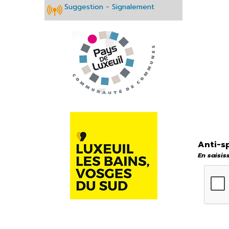
Suggestion - Signalement
Plan de la ville
Transports
Eau et
Assainissement
Club partenaires
Anti-s
En saisis