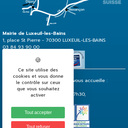
Mairie de Luxeuil-les-Bains
1, place St Pierre - 70300 LUXEUIL-LES-BAINS
03 84 93 90 00
Ce site utilise des
cookies et vous donne
La mairie de Luxeuil-les-Bains vous accueille :
le contrôle sur ceux
du lundi au vendredi
que vous souhaitez
de 8h30 à 12h et de 13h30 à 17h30,
activer
fermeture le vendredi à 17h.
Tout accepter
Tout refuser