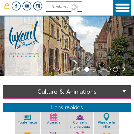
Panneau de gestion des cookies
Culture & Animations
Liens rapides
Toute l'actu
Agenda
Conseils
Plan de la
municipaux
ville