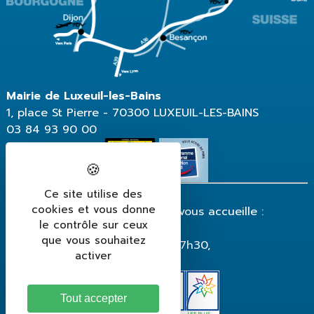
Mairie de Luxeuil-les-Bains
1, place St Pierre - 70300 LUXEUIL-LES-BAINS
03 84 93 90 00
Ce site utilise des
cookies et vous donne
La mairie de Luxeuil-les-Bains vous accueille :
le contrôle sur ceux
du lundi au vendredi
que vous souhaitez
de 8h30 à 12h et de 13h30 à 17h30,
activer
fermeture le vendredi à 17h.
Tout accepter