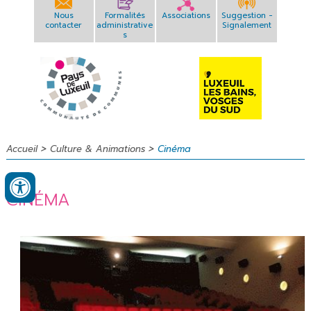
Nous
Formalités
Associations
Suggestion -
contacter
administrative
Signalement
s
>
>
Accueil
Culture & Animations
Cinéma
CINÉMA