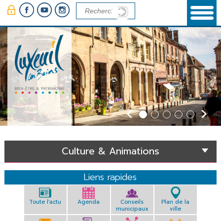
Panneau de gestion des cookies
Culture & Animations
Liens rapides
Toute l'actu
Agenda
Conseils
Plan de la
municipaux
ville