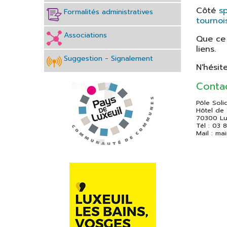
Côté
s
Formalités administratives
Plan de la ville
tournoi
Transports
Associations
Que ce 
Eau et
liens.
Assainissement
Suggestion - Signalement
N'hésit
Club partenaires
Conta
Pôle Soli
Hôtel de 
70300 Lu
Tél : 03 
Mail : ma