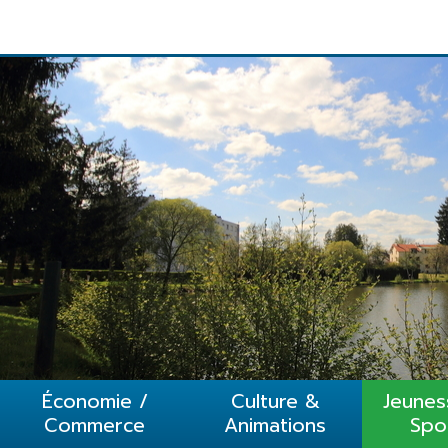
1
2
3
4
5
Économie /
Culture &
Jeunes
Commerce
Animations
Spo