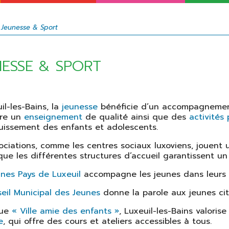
Projets de
Rendez-vous
Jeunesse
développement
annuels
>
Sport
Jeunesse & Sport
L'intercommunalité
Cinéma
Le commerce
Patrimoine
NESSE & SPORT
Bibliothèque
municipale
Musées
il-les-Bains, la
jeunesse
bénéficie d’un accompagnement
ffre un
enseignement
de qualité ainsi que des
activités 
Agenda
uissement des enfants et adolescents.
Jumelages
ociations, comme les centres sociaux luxoviens, jouent u
que les différentes structures d’accueil garantissent 
unes Pays de Luxeuil
accompagne les jeunes dans leurs pr
eil Municipal des Jeunes
donne la parole aux jeunes cit
nue
« Ville amie des enfants »
, Luxeuil-les-Bains valoris
e
, qui offre des cours et ateliers accessibles à tous.