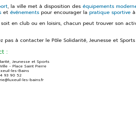
port
, la ville met à disposition des
équipements modern
s
et
événements
pour encourager la
pratique sportive
à 
soit en club ou en loisirs, chacun peut trouver son acti
ez pas à contacter le Pôle Solidarité, Jeunesse et Sport
ct :
darité, Jeunesse et Sports
Ville - Place Saint Pierre
xeuil-les-Bains
84 93 90 52
irie@luxeuil-les-bains.fr