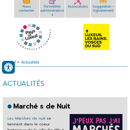
Nous
Formalités
Associations
Suggestion -
contacter
administrative
Signalement
s
>
Accueil
Actualités
ACTUALITÉS
Marché s de Nuit
Les Marchés de nuit
se
tiennent dans le coeur
historique de la ville. De 18h à