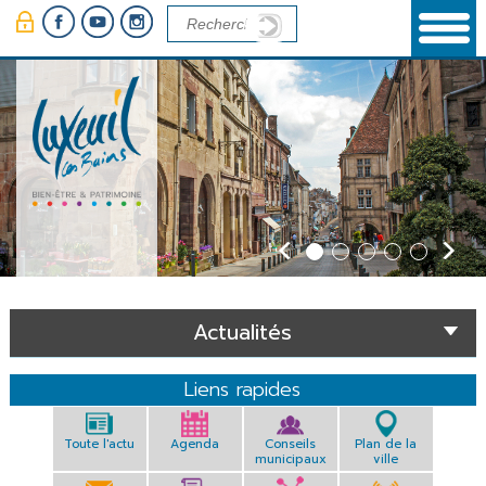
Panneau de gestion des cookies
Actualités
Liens rapides
Toute l'actu
Agenda
Conseils
Plan de la
municipaux
ville