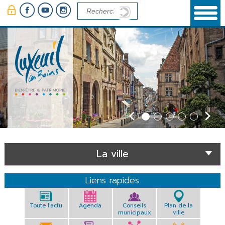
Panneau de gestion des cookies
La ville
Liens rapides
Toute l'actu
Agenda
Conseils
Plan de la
municipaux
ville