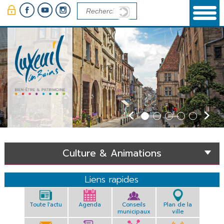
Panneau de gestion des cookies
Culture & Animations
Liens rapides
Toute l'actu
Agenda
Conseils
Plan de la
municipaux
ville