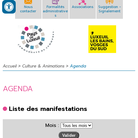
Nous
Formalités
Associations
Suggestion -
contacter
administrative
Signalement
s
>
>
Accueil
Culture & Animations
Agenda
AGENDA
Liste des manifestations
Mois :