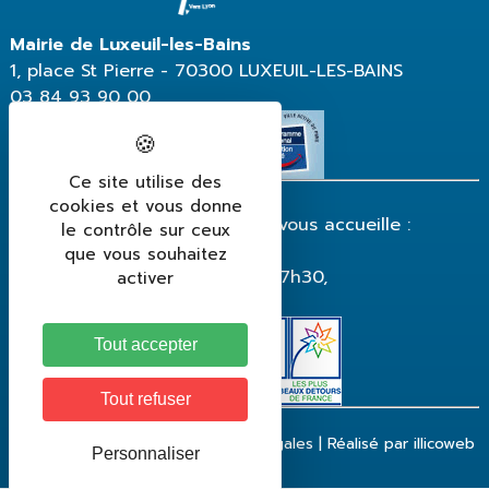
Mairie de Luxeuil-les-Bains
1, place St Pierre - 70300 LUXEUIL-LES-BAINS
03 84 93 90 00
Ce site utilise des
cookies et vous donne
La mairie de Luxeuil-les-Bains vous accueille :
le contrôle sur ceux
du lundi au vendredi
que vous souhaitez
de 8h30 à 12h et de 13h30 à 17h30,
activer
fermeture le vendredi à 17h.
Tout accepter
Tout refuser
Contact
|
Plan du site
|
Mentions légales
|
Réalisé par illicoweb
Personnaliser