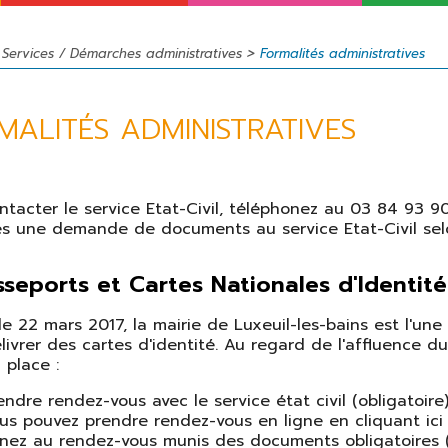
Projets de
Rendez-vous
Jeunesse
développement
annuels
>
>
Sport
Services / Démarches administratives
Formalités administratives
L'intercommunalité
Cinéma
Le commerce
Patrimoine
MALITÉS ADMINISTRATIVES
Bibliothèque
municipale
Musées
ntacter le service Etat-Civil, téléphonez au 03 84 93 9
es une demande de documents au service Etat-Civil selo
Agenda
Jumelages
seports et Cartes Nationales d'Identit
le 22 mars 2017, la mairie de Luxeuil-les-bains est l'un
livrer des cartes d'identité. Au regard de l'affluenc
 place :
endre rendez-vous avec le service état civil (obligatoire)
us pouvez prendre rendez-vous en ligne en cliquant ici
nez au rendez-vous munis des documents obligatoires (