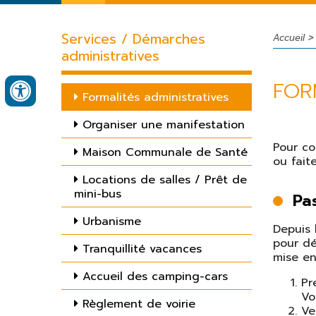
Présentation
Formalités administratives
Services / Démarches
L'équipe municipale
Organiser une manifestation
Accueil
administratives
Les séances du
Maison Communale de Santé
conseil municipal
FOR
Locations de salles / Prêt de mini-
Formalités administratives
A votre écoute
bus
Organiser une manifestation
Budget
Urbanisme
Pour co
Maison Communale de Santé
Marchés publics /
Tranquillité vacances
ou fait
Enquêtes d'utilité
Accueil des camping-cars
publique
Locations de salles / Prêt de
mini-bus
Pas
Règlement de voirie
Appels à projet
Urbanisme
Cimetière communal
Depuis 
Cérémonies
pour dé
patriotiques
Tranquillité vacances
Occupation du domaine public
mise en
(terrasses, chevalets..)
Circulation et
Accueil des camping-cars
stationnement
Pr
Vo
Règlement de voirie
Journal municipal
Ve