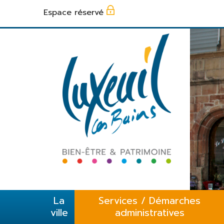
Panneau de gestion des cookies
Espace réservé
La
Services / Démarches
ville
administratives