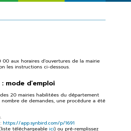
Solidarité
Seniors
0 00 aux horaires d'ouvertures de la mairie
n les instructions ci-dessous.
é : mode d'emploi
e des 20 mairies habilitées du département
e du nombre de demandes, une procédure a été
.
 :
https://app.synbird.com/p/1691
liste téléchargeable
ici
) ou pré-remplissez