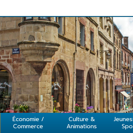
1
2
3
4
5
Économie /
Culture &
Jeunes
Commerce
Animations
Spo