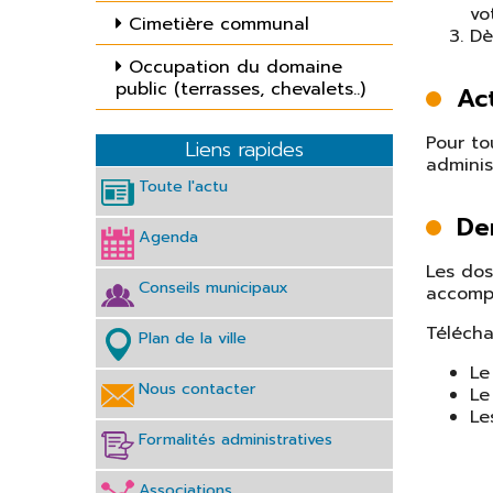
vo
Cimetière communal
Plan de la ville
Dè
Transports
Occupation du domaine
public (terrasses, chevalets..)
Act
Eau et
Assainissement
Pour to
Liens rapides
adminis
Club partenaires
Toute l'actu
Dem
Agenda
Les dos
Conseils municipaux
accompa
Télécha
Plan de la ville
Le
Nous contacter
Le
Le
Formalités administratives
Associations