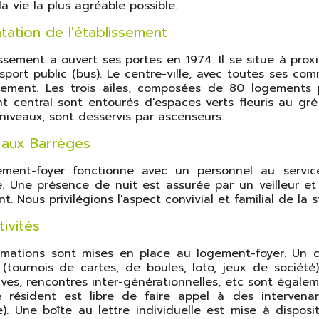
la vie la plus agréable possible.
tation de l'établissement
issement a ouvert ses portes en 1974. Il se situe à pr
sport public (bus). Le centre-ville, avec toutes ses co
ssement. Les trois ailes, composées de 80 logements
t central sont entourés d'espaces verts fleuris au gré
niveaux, sont desservis par ascenseurs.
e aux Barrèges
ement-foyer fonctionne avec un personnel au service
é. Une présence de nuit est assurée par un veilleur e
t. Nous privilégions l'aspect convivial et familial de la 
tivités
mations sont mises en place au logement-foyer. Un cl
 (tournois de cartes, de boules, loto, jeux de société)
ives, rencontres inter-générationnelles, etc sont égal
 résident est libre de faire appel à des intervenan
. Une boîte au lettre individuelle est mise à dispos