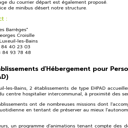
ge du courrier départ est également proposé.
ice de minibus désert notre structure.
ct :
es Barrèges"
eorges Croisille
uxeuil-les-Bains
3 84 40 23 03
3 84 93 78 48
blissements d'Hébergement pour Pers
AD)
il-les-Bains, 2 établissements de type EHPAD accueillen
 du centre hospitalier intercommunal, à proximité des s
ablissements ont de nombreuses missions dont l'acco
quotidienne en tentant de préserver au mieux l'autono
leurs, un programme d'animations tenant compte des dé