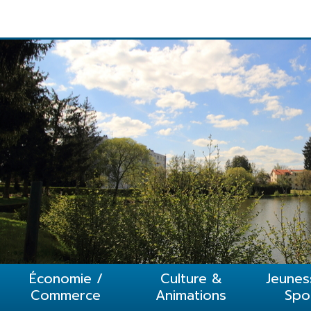
1
2
3
4
5
Économie /
Culture &
Jeunes
Commerce
Animations
Spo