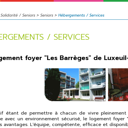
Projets de
Rendez-vous
Jeunesse
développement
annuels
>
>
>
Sport
Solidarité / Seniors
Seniors
Hébergements / Services
L'intercommunalité
Cinéma
Le commerce
Patrimoine
ERGEMENTS / SERVICES
Bibliothèque
municipale
ement foyer "Les Barrèges" de Luxeuil-
Musées
Agenda
Jumelages
tif étant de permettre à chacun de vivre pleinement 
e avec un environnement sécurisé, le logement foyer "
s avantages. L'équipe, compétente, efficace et disponi