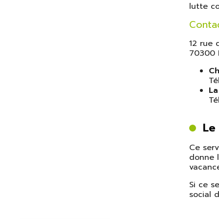
lutte c
Conta
12 rue
70300 L
Ch
Té
La
Té
Le 
Ce serv
donne l
vacance
Si ce s
social 