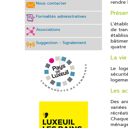
rendre 
Nous contacter
Plan de la ville
Présen
Formalités administratives
Transports
L'établ
Eau et
Associations
de tran
Assainissement
établi
bâtimen
Suggestion - Signalement
Club partenaires
quatre 
La vi
Le log
sécurit
logemen
Les ac
Des ani
variées
récréat
Chaque
ménage)