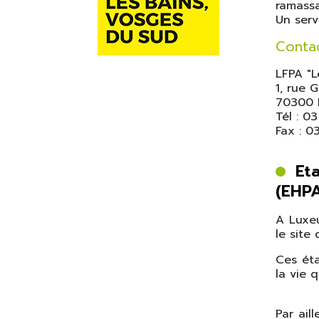
ramassa
Un serv
Conta
LFPA "L
1, rue G
70300 L
Tél : 0
Fax : 0
Eta
(EHP
A Luxeu
le site
Ces ét
la vie 
Par ail