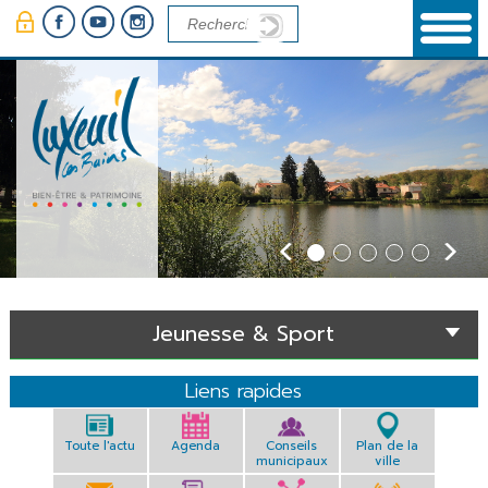
Panneau de gestion des cookies
Jeunesse & Sport
Liens rapides
Toute l'actu
Agenda
Conseils
Plan de la
municipaux
ville