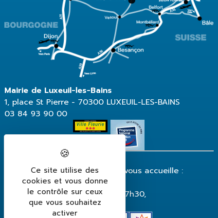
Mairie de Luxeuil-les-Bains
1, place St Pierre - 70300 LUXEUIL-LES-BAINS
03 84 93 90 00
Ce site utilise des
La mairie de Luxeuil-les-Bains vous accueille :
cookies et vous donne
du lundi au vendredi
le contrôle sur ceux
de 8h30 à 12h et de 13h30 à 17h30,
que vous souhaitez
fermeture le vendredi à 17h.
activer